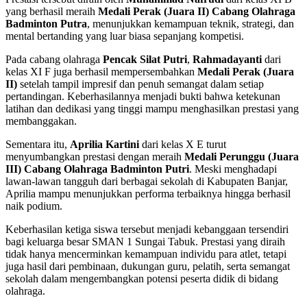
yang berhasil meraih
Medali Perak (Juara II) Cabang Olahraga
Badminton Putra
, menunjukkan kemampuan teknik, strategi, dan
mental bertanding yang luar biasa sepanjang kompetisi.
Pada cabang olahraga
Pencak Silat Putri
,
Rahmadayanti
dari
kelas XI F juga berhasil mempersembahkan
Medali Perak (Juara
II)
setelah tampil impresif dan penuh semangat dalam setiap
pertandingan. Keberhasilannya menjadi bukti bahwa ketekunan
latihan dan dedikasi yang tinggi mampu menghasilkan prestasi yang
membanggakan.
Sementara itu,
Aprilia Kartini
dari kelas X E turut
menyumbangkan prestasi dengan meraih
Medali Perunggu (Juara
III) Cabang Olahraga Badminton Putri
. Meski menghadapi
lawan-lawan tangguh dari berbagai sekolah di Kabupaten Banjar,
Aprilia mampu menunjukkan performa terbaiknya hingga berhasil
naik podium.
Keberhasilan ketiga siswa tersebut menjadi kebanggaan tersendiri
bagi keluarga besar SMAN 1 Sungai Tabuk. Prestasi yang diraih
tidak hanya mencerminkan kemampuan individu para atlet, tetapi
juga hasil dari pembinaan, dukungan guru, pelatih, serta semangat
sekolah dalam mengembangkan potensi peserta didik di bidang
olahraga.