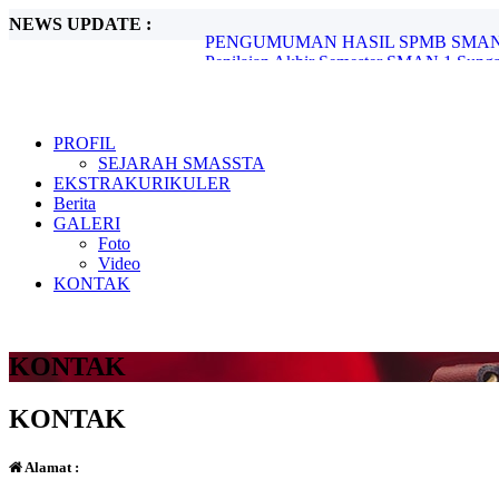
NEWS UPDATE :
PENGUMUMAN HASIL SPMB SMAN 1
Penilaian Akhir Semester SMAN 1 Sungai
Gladi Bersih OSN 2026 SMA di SMAN 1 
Hari Lahir Pancasila 2026: Memperkuat P
Makna Hari Raya Idul Adha...
Prestasi Membanggakan! 14 Siswa SMAN
PROFIL
Tiga Siswa SMAN 1 Sungai Tabuk Raih P
SEJARAH SMASSTA
Hari Kebangkitan Nasional 20 Mei 2026..
EKSTRAKURIKULER
PASKIBRA SMAN 1 Sungai Tabuk Torehka
Berita
PERSYARATAN DAFTAR ULANG MUR
GALERI
Foto
Video
KONTAK
KONTAK
KONTAK
Alamat :