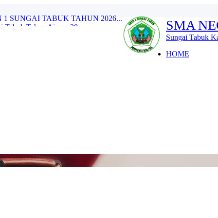
 SUNGAI TABUK TAHUN 2026...
SMA NE
 Tabuk Tahun Ajaran 20...
Sungai Tabuk Berlangsung...
Sungai Tabuk Ka
ersatuan, Meneguhkan ...
HOME
 1 Sungai Tabuk Lolos SN...
restasi Gemilang pada O...
.
n Prestasi di Ajang Prab...
ID BARU 2026/2027...