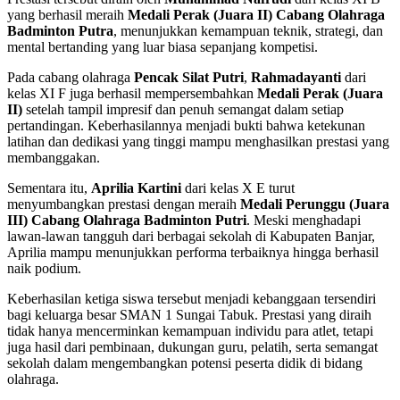
yang berhasil meraih
Medali Perak (Juara II) Cabang Olahraga
Badminton Putra
, menunjukkan kemampuan teknik, strategi, dan
mental bertanding yang luar biasa sepanjang kompetisi.
Pada cabang olahraga
Pencak Silat Putri
,
Rahmadayanti
dari
kelas XI F juga berhasil mempersembahkan
Medali Perak (Juara
II)
setelah tampil impresif dan penuh semangat dalam setiap
pertandingan. Keberhasilannya menjadi bukti bahwa ketekunan
latihan dan dedikasi yang tinggi mampu menghasilkan prestasi yang
membanggakan.
Sementara itu,
Aprilia Kartini
dari kelas X E turut
menyumbangkan prestasi dengan meraih
Medali Perunggu (Juara
III) Cabang Olahraga Badminton Putri
. Meski menghadapi
lawan-lawan tangguh dari berbagai sekolah di Kabupaten Banjar,
Aprilia mampu menunjukkan performa terbaiknya hingga berhasil
naik podium.
Keberhasilan ketiga siswa tersebut menjadi kebanggaan tersendiri
bagi keluarga besar SMAN 1 Sungai Tabuk. Prestasi yang diraih
tidak hanya mencerminkan kemampuan individu para atlet, tetapi
juga hasil dari pembinaan, dukungan guru, pelatih, serta semangat
sekolah dalam mengembangkan potensi peserta didik di bidang
olahraga.