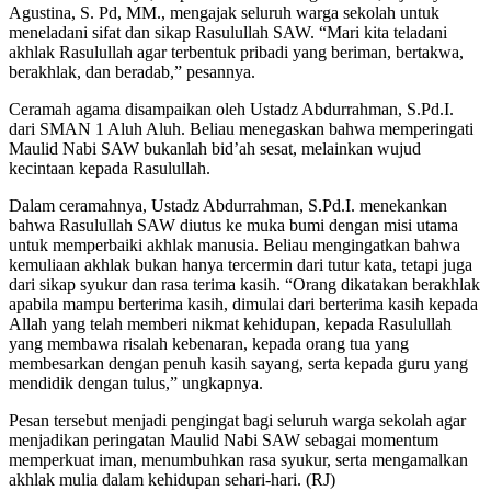
Agustina, S. Pd, MM., mengajak seluruh warga sekolah untuk
meneladani sifat dan sikap Rasulullah SAW. “Mari kita teladani
akhlak Rasulullah agar terbentuk pribadi yang beriman, bertakwa,
berakhlak, dan beradab,” pesannya.
Ceramah agama disampaikan oleh Ustadz Abdurrahman, S.Pd.I.
dari SMAN 1 Aluh Aluh. Beliau menegaskan bahwa memperingati
Maulid Nabi SAW bukanlah bid’ah sesat, melainkan wujud
kecintaan kepada Rasulullah.
Dalam ceramahnya, Ustadz Abdurrahman, S.Pd.I. menekankan
bahwa Rasulullah SAW diutus ke muka bumi dengan misi utama
untuk memperbaiki akhlak manusia. Beliau mengingatkan bahwa
kemuliaan akhlak bukan hanya tercermin dari tutur kata, tetapi juga
dari sikap syukur dan rasa terima kasih. “Orang dikatakan berakhlak
apabila mampu berterima kasih, dimulai dari berterima kasih kepada
Allah yang telah memberi nikmat kehidupan, kepada Rasulullah
yang membawa risalah kebenaran, kepada orang tua yang
membesarkan dengan penuh kasih sayang, serta kepada guru yang
mendidik dengan tulus,” ungkapnya.
Pesan tersebut menjadi pengingat bagi seluruh warga sekolah agar
menjadikan peringatan Maulid Nabi SAW sebagai momentum
memperkuat iman, menumbuhkan rasa syukur, serta mengamalkan
akhlak mulia dalam kehidupan sehari-hari. (RJ)