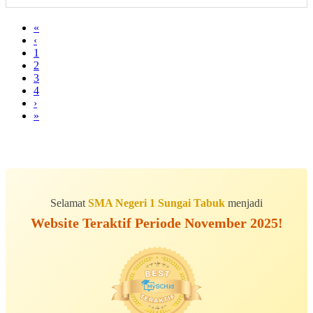
«
‹
1
2
3
4
›
»
Selamat
SMA Negeri 1 Sungai Tabuk
menjadi
Website Teraktif Periode November 2025!