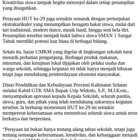
Kreativitas siswa tampak begitu menonjol dalam setiap penampilan
yang disuguhkan.
Perayaan HUT ke-29 juga semakin semarak dengan pertunjukan
ekstrakurikuler yang menampilkan beragam bakat siswa, mulai dari
tari tradisional, modern dance, musik band, hingga seni bela diri.
Penampilan tersebut menjadi bukti bahwa siswa
SMAN 1 Sungai
Tabuk
memiliki potensi luar biasa di berbagai bidang.
Selain itu, bazar UMKM yang digelar di lingkungan sekolah turut
menarik perhatian pengunjung. Berbagai produk makanan,
minuman, dan kerajinan lokal dijajakan oleh pelaku usaha dan
warga sekolah, sehingga kegiatan ini tidak hanya menjadi hiburan
tetapi juga mendukung pemberdayaan ekonomi masyarakat.
Dinas Pendidikan dan Kebudayaan Provinsi Kalimatan Selatan
melalui Kabid GTK SMA Bapak Urip Widodo, S.P., M.I.Kom.,
menyampaikan apresiasi kepada Kepala Sekolah, seluruh panitia,
siswa, guru, dan pihak yang telah mendukung suksesnya kegiatan
tersebut. Ia berharap momentum HUT ke-29 ini semakin
mempererat kebersamaan serta memotivasi seluruh siswa untuk terus
berkarya dan berprestasi.
“Perayaan ini bukan hanya tentang ulang tahun sekolah, tetapi juga
tentang semangat kebersamaan, kreativitas, dan kebanggaan menjadi