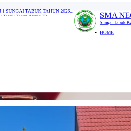
 Tabuk Tahun Ajaran 20...
SMA NE
Sungai Tabuk Berlangsung...
ersatuan, Meneguhkan ...
Sungai Tabuk Ka
 1 Sungai Tabuk Lolos SN...
HOME
restasi Gemilang pada O...
.
n Prestasi di Ajang Prab...
ID BARU 2026/2027...
 SUNGAI TABUK TAHUN 2026...