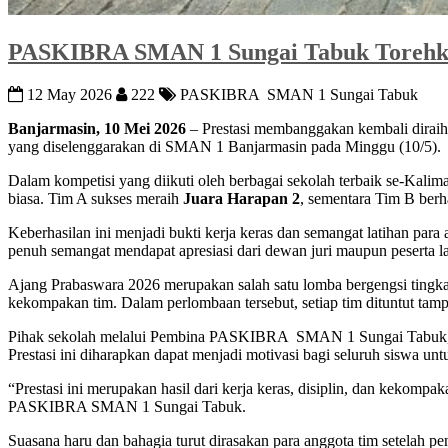
PASKIBRA SMAN 1 Sungai Tabuk Torehkan 
12 May 2026
222
PASKIBRA SMAN 1 Sungai Tabuk
Banjarmasin, 10 Mei 2026
– Prestasi membanggakan kembali dira
yang diselenggarakan di SMAN 1 Banjarmasin pada Minggu (10/5).
Dalam kompetisi yang diikuti oleh berbagai sekolah terbaik se-Ka
biasa. Tim A sukses meraih
Juara Harapan 2
, sementara Tim B ber
Keberhasilan ini menjadi bukti kerja keras dan semangat latihan pa
penuh semangat mendapat apresiasi dari dewan juri maupun peserta l
Ajang Prabaswara 2026 merupakan salah satu lomba bergengsi ting
kekompakan tim. Dalam perlombaan tersebut, setiap tim dituntut tam
Pihak sekolah melalui Pembina PASKIBRA SMAN 1 Sungai Tabuk, I
Prestasi ini diharapkan dapat menjadi motivasi bagi seluruh siswa un
“Prestasi ini merupakan hasil dari kerja keras, disiplin, dan kekompa
PASKIBRA SMAN 1 Sungai Tabuk.
Suasana haru dan bahagia turut dirasakan para anggota tim setelah