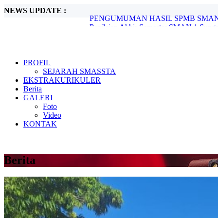
NEWS UPDATE :
Penilaian Akhir Semester SMAN 1 Sungai
Gladi Bersih OSN 2026 SMA di SMAN 1 
Hari Lahir Pancasila 2026: Memperkuat P
Makna Hari Raya Idul Adha...
Prestasi Membanggakan! 14 Siswa SMAN
Tiga Siswa SMAN 1 Sungai Tabuk Raih P
PROFIL
Hari Kebangkitan Nasional 20 Mei 2026..
SEJARAH SMASSTA
PASKIBRA SMAN 1 Sungai Tabuk Torehka
EKSTRAKURIKULER
PERSYARATAN DAFTAR ULANG MUR
Berita
PENGUMUMAN HASIL SPMB SMAN 1
GALERI
Foto
Video
KONTAK
Berita