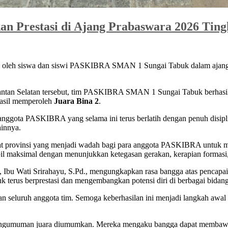
Prestasi di Ajang Prabaswara 2026 Tingk
ih oleh siswa dan siswi PASKIBRA SMAN 1 Sungai Tabuk dalam ajan
limantan Selatan tersebut, tim PASKIBRA SMAN 1 Sungai Tabuk berhas
hasil memperoleh
Juara Bina 2
.
ra anggota PASKIBRA yang selama ini terus berlatih dengan penuh disi
ainnya.
kat provinsi yang menjadi wadah bagi para anggota PASKIBRA untuk 
pil maksimal dengan menunjukkan ketegasan gerakan, kerapian formasi,
bu Wati Srirahayu, S.Pd., mengungkapkan rasa bangga atas pencap
tuk terus berprestasi dan mengembangkan potensi diri di berbagai bidang
kan seluruh anggota tim. Semoga keberhasilan ini menjadi langkah awal u
 pengumuman juara diumumkan. Mereka mengaku bangga dapat membawa na