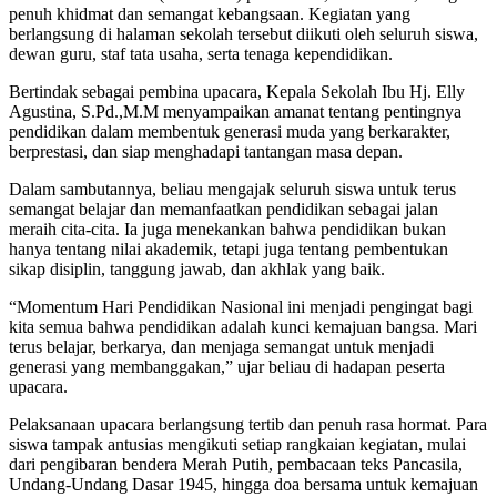
penuh khidmat dan semangat kebangsaan. Kegiatan yang
berlangsung di halaman sekolah tersebut diikuti oleh seluruh siswa,
dewan guru, staf tata usaha, serta tenaga kependidikan.
Bertindak sebagai pembina upacara, Kepala Sekolah Ibu
Hj. Elly
Agustina, S.Pd.,M.M
menyampaikan amanat tentang pentingnya
pendidikan dalam membentuk generasi muda yang berkarakter,
berprestasi, dan siap menghadapi tantangan masa depan.
Dalam sambutannya, beliau mengajak seluruh siswa untuk terus
semangat belajar dan memanfaatkan pendidikan sebagai jalan
meraih cita-cita. Ia juga menekankan bahwa pendidikan bukan
hanya tentang nilai akademik, tetapi juga tentang pembentukan
sikap disiplin, tanggung jawab, dan akhlak yang baik.
“Momentum Hari Pendidikan Nasional ini menjadi pengingat bagi
kita semua bahwa pendidikan adalah kunci kemajuan bangsa. Mari
terus belajar, berkarya, dan menjaga semangat untuk menjadi
generasi yang membanggakan,” ujar beliau di hadapan peserta
upacara.
Pelaksanaan upacara berlangsung tertib dan penuh rasa hormat. Para
siswa tampak antusias mengikuti setiap rangkaian kegiatan, mulai
dari pengibaran bendera Merah Putih, pembacaan teks Pancasila,
Undang-Undang Dasar 1945, hingga doa bersama untuk kemajuan